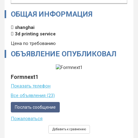
Тип сделки:
ОБЩАЯ ИНФОРМАЦИЯ
Продам
Список комментариев пуст
shanghai
3d printing service
Оставьте свой комментарий
Цена по требованию
ОБЪЯВЛЕНИЕ ОПУБЛИКОВАЛ
Formnext1
Показать телефон
Все объявления (23)
Послать сообщение
Пожаловаться
Добавить к сравнению